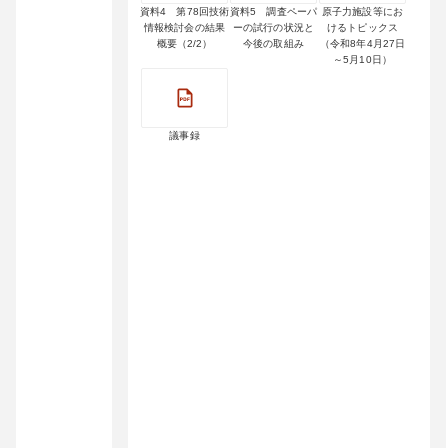
資料4 第78回技術
資料5 調査ペーパ
原子力施設等にお
情報検討会の結果
ーの試行の状況と
けるトピックス
概要（2/2）
今後の取組み
（令和8年4月27日
～5月10日）
議事録