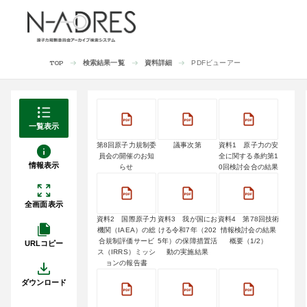
検索結果一覧
資料詳細
PDFビューアー
TOP
一覧表示
第8回原子力規制委
議事次第
資料1 原子力の安
員会の開催のお知
全に関する条約第1
情報表示
らせ
0回検討会合の結果
全画面表示
資料2 国際原子力
資料3 我が国にお
資料4 第78回技術
機関（IAEA）の総
ける令和7年（202
情報検討会の結果
合規制評価サービ
5年）の保障措置活
概要（1/2）
URLコピー
ス（IRRS）ミッシ
動の実施結果
ョンの報告書
ダウンロード