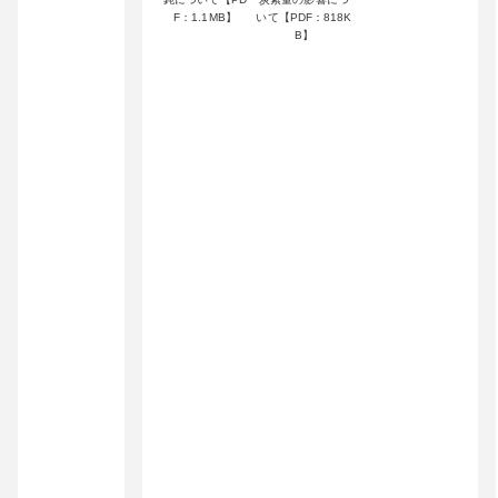
F：1.1MB】
いて【PDF：818K
B】