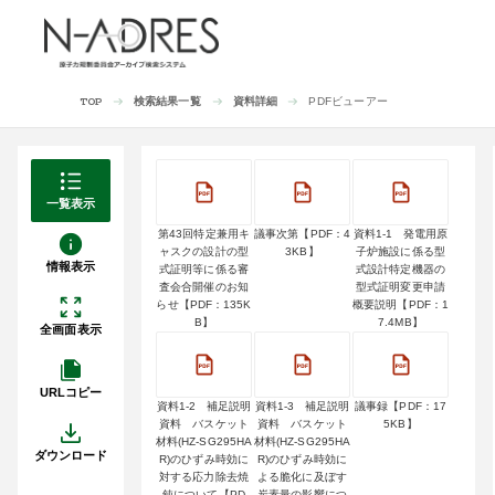
検索結果一覧
資料詳細
PDFビューアー
TOP
一覧表示
第43回特定兼用キ
議事次第【PDF：4
資料1-1 発電用原
ャスクの設計の型
3KB】
子炉施設に係る型
情報表示
式証明等に係る審
式設計特定機器の
査会合開催のお知
型式証明変更申請
らせ【PDF：135K
概要説明【PDF：1
B】
7.4MB】
全画面表示
URLコピー
資料1-2 補足説明
資料1-3 補足説明
議事録【PDF：17
資料 バスケット
資料 バスケット
5KB】
材料(HZ-SG295HA
材料(HZ-SG295HA
ダウンロード
R)のひずみ時効に
R)のひずみ時効に
対する応力除去焼
よる脆化に及ぼす
鈍について【PD
炭素量の影響につ